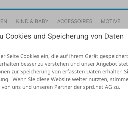
EN
KIND & BABY
ACCESSOIRES
MOTIVE
zu Cookies und Speicherung von Daten
Tank Top
er Seite Cookies ein, die auf ihrem Gerät gespeichert
erhalten besser zu verstehen und unser Angebot stet
nen zur Speicherung von erfassten Daten erhalten Si
Männer Prem
ung.
Wenn Sie diese Website weiter nutzten, stimme
 von uns und unseren Partner der sprd.net AG zu.
Sportliches Tank To
Marke: Spreadshirt,
(4.7)