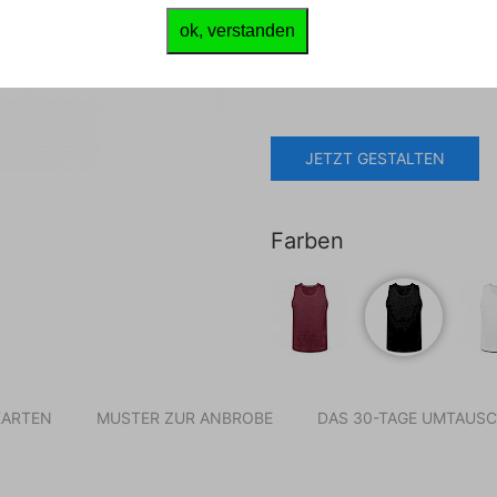
ab
16.99
€
ok, verstanden
inkl. Ust., zzgl.
Druckkosten
u
JETZT GESTALTEN
Farben
ARTEN
MUSTER ZUR ANBROBE
DAS 30-TAGE UMTAUS