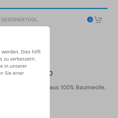
DESIGNERTOOL
0
 werden. Dies hilft
s zu verbessern.
e in unserer
ium Tank Top
n Sie einer
p in Spitzenqualität aus 100% Baumwolle.
 Passform: normal