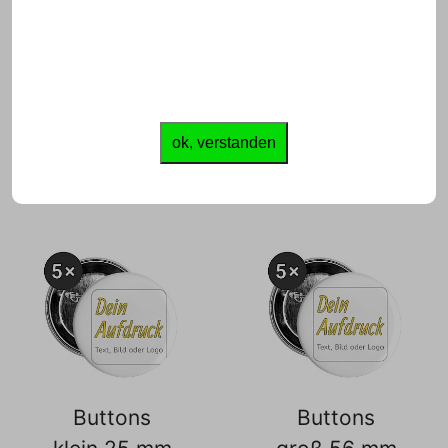
(Querformat)
ab 13,49 €
inkl. Ust., zzgl.
ab 6,99 €
Servicekosten
inkl. Ust., zzgl.
Servicekosten
ok, verstanden
Buttons
Buttons