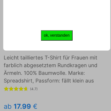
JETZT GESTALTEN
ok, verstanden
Frauen Kontrast-T-Shirt
Leicht tailliertes T-Shirt für Frauen mit
farblich abgesetztem Rundkragen und
Ärmeln. 100% Baumwolle. Marke:
Spreadshirt, Passform: fällt klein aus
(4.7)
ab
17.99
€