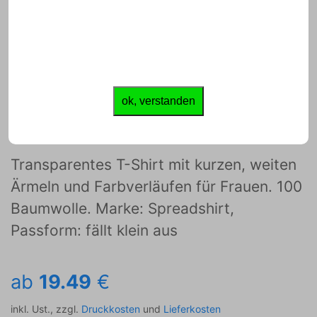
JETZT GESTALTEN
ok, verstanden
Frauen T-Shirt mit Flatterärmeln
Transparentes T-Shirt mit kurzen, weiten
Ärmeln und Farbverläufen für Frauen. 100
Baumwolle. Marke: Spreadshirt,
Passform: fällt klein aus
ab
19.49
€
inkl. Ust., zzgl.
Druckkosten
und
Lieferkosten