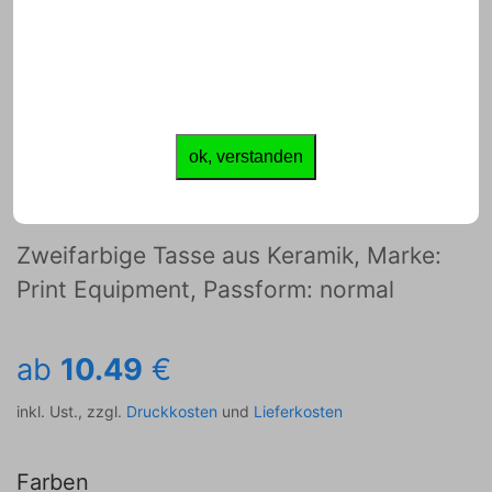
JETZT GESTALTEN
ok, verstanden
Tasse zweifarbig
Zweifarbige Tasse aus Keramik, Marke:
Print Equipment, Passform: normal
ab
10.49
€
inkl. Ust., zzgl.
Druckkosten
und
Lieferkosten
Farben