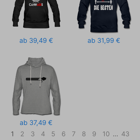
ab 39,49 €
ab 31,99 €
ab 37,49 €
1
2
3
4
5
6
7
8
9
10
…
43