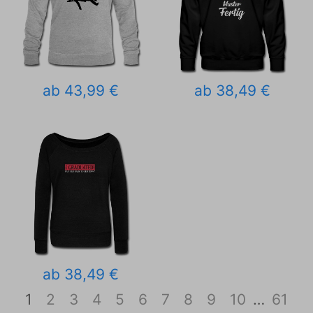
ab 43,99 €
ab 38,49 €
ab 38,49 €
1
2
3
4
5
6
7
8
9
10
…
61