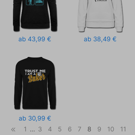
ab 43,99 €
ab 38,49 €
ab 30,99 €
1
…
3
4
5
6
7
8
9
10
11