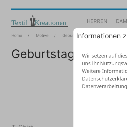
HERREN
DAM
Informationen 
Home
Motive
Geburtstagsgeschenke Mama
Geburtstagsgesche
Wir setzen auf dies
uns ihr Nutzungsv
Weitere Informatio
Datenschutzerklär
Datenverarbeitung