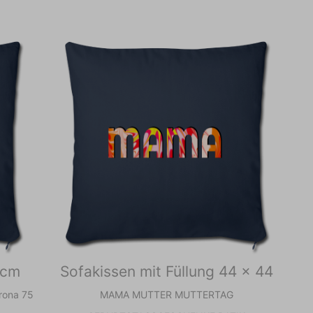
 cm
Sofakissen mit Füllung 44 x 44
rona 75
MAMA MUTTER MUTTERTAG