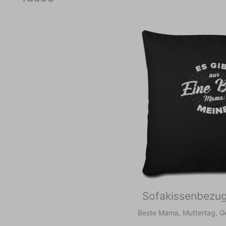
Sofakissenbezu
Beste Mama, Muttertag, 