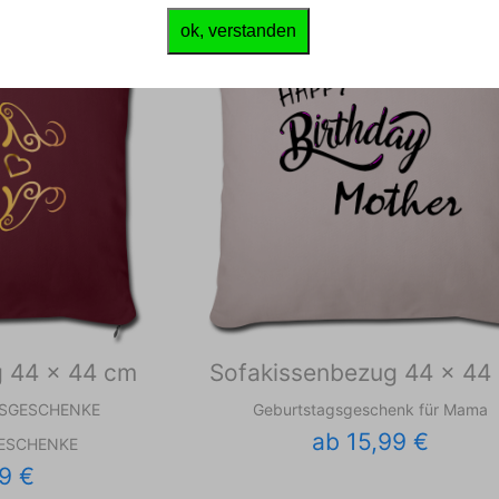
ok, verstanden
g 44 x 44 cm
Sofakissenbezug 44 x 44
SGESCHENKE
Geburtstagsgeschenk für Mama
ab 15,99 €
ESCHENKE
9 €