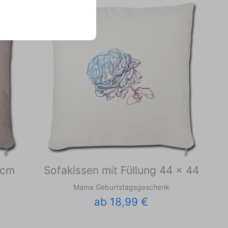
 cm
Sofakissen mit Füllung 44 x 44
Mama Geburtstagsgeschenk
ab 18,99 €