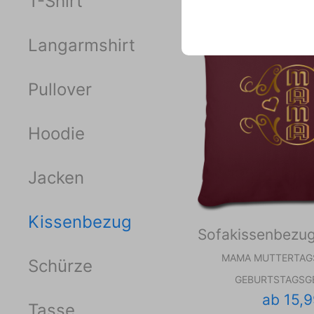
T-Shirt
Langarmshirt
Pullover
Hoodie
Jacken
Kissenbezug
Sofakissenbezu
MAMA MUTTERTAG
Schürze
GEBURTSTAGSG
ab 15,9
Tasse