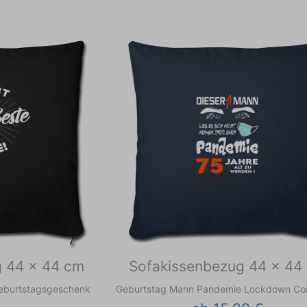
g 44 x 44 cm
Sofakissenbezug 44 x 44
Geburtstagsgeschenk
Geburtstag Mann Pandemie Lockdown Co