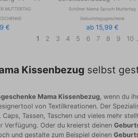
ER MUTTERTAG
Schöner Mama Spruch Muttertag
ESCHENKE
Geburtstagsgeschenk
9 €
ab 15,99 €
1
2
3
4
5
6
7
8
9
10
ama Kissenbezug
selbst ges
sgeschenke Mama Kissenbezug
, wenn du ih
signertool von Textilkreationen. Der Spezial
, Caps, Tassen, Taschen und vieles mehr stell
ur Verfügung. Oder du kreierst deinen
Geburt
och und gestalte zum Beispiel deinen
Geburt