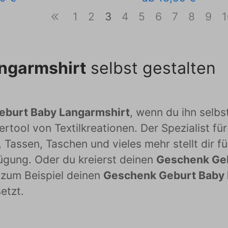
1
2
3
4
5
6
7
8
9
1
ngarmshirt
selbst gestalten
eburt Baby Langarmshirt
, wenn du ihn selbs
rtool von Textilkreationen. Der Spezialist fü
 Tassen, Taschen und vieles mehr stellt dir f
fügung. Oder du kreierst deinen
Geschenk Geb
 zum Beispiel deinen
Geschenk Geburt Baby 
etzt.