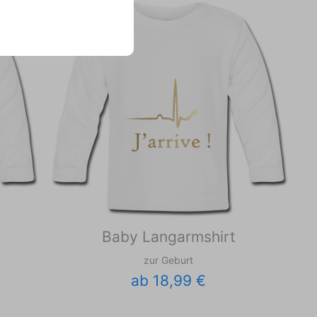
Baby Langarmshirt
zur Geburt
ab 18,99 €