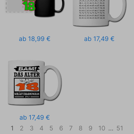
ab 18,99 €
ab 17,49 €
ab 17,49 €
1
2
3
4
5
6
7
8
9
10
…
51