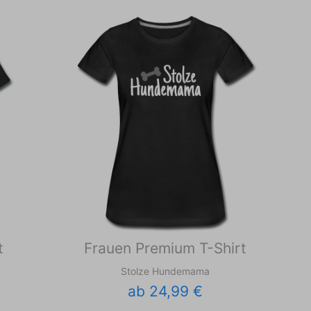
t
Frauen Premium T-Shirt
Stolze Hundemama
ab 24,99 €