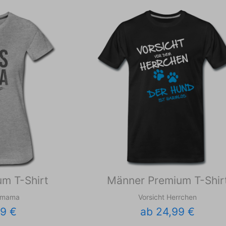
m T-Shirt
Männer Premium T-Shir
smama
Vorsicht Herrchen
99 €
ab 24,99 €