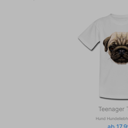
Teenager T
Hund Hundelieb
ab 17,9