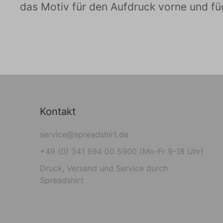
das Motiv für den Aufdruck vorne und fügs
Kontakt
service@spreadshirt.de
+49 (0) 341 594 00 5900 (Mo-Fr 9-18 Uhr)
Druck, Versand und Service durch
Spreadshirt