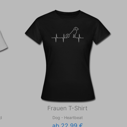
Frauen T-Shirt
nd
Dog - Heartbeat
ab 22,99 €