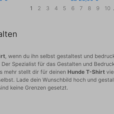
1
2
3
4
5
6
7
8
9
10
alten
rt
, wenn du ihn selbst gestaltest und bedruc
 Der Spezialist für das Gestalten und Bedruck
 mehr stellt dir für deinen
Hunde T-Shirt
vie
elbst. Lade dein Wunschbild hoch und gestal
sind keine Grenzen gesetzt.