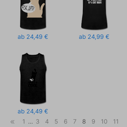
ab 24,49 €
ab 24,99 €
ab 24,49 €
1
…
3
4
5
6
7
8
9
10
11