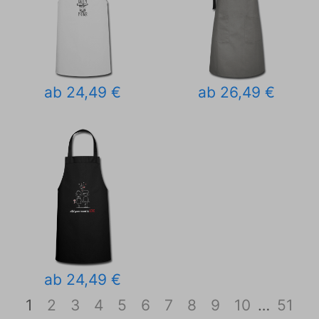
ab 24,49 €
ab 26,49 €
ab 24,49 €
1
2
3
4
5
6
7
8
9
10
…
51