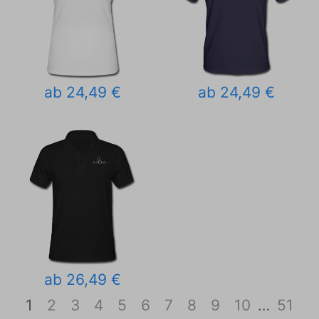
ab 24,49 €
ab 24,49 €
ab 26,49 €
1
2
3
4
5
6
7
8
9
10
…
51