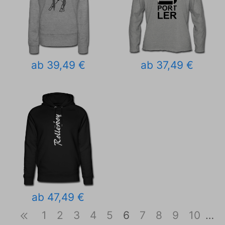
ab 39,49 €
ab 37,49 €
ab 47,49 €
1
2
3
4
5
6
7
8
9
10
…