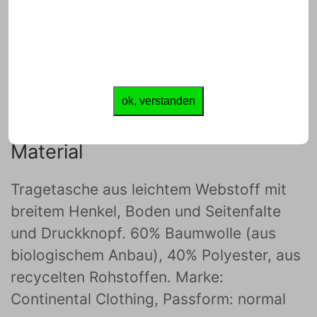
JETZT GESTALTEN
ok, verstanden
Schultertasche aus Recycling-
Material
Tragetasche aus leichtem Webstoff mit
breitem Henkel, Boden und Seitenfalte
und Druckknopf. 60% Baumwolle (aus
biologischem Anbau), 40% Polyester, aus
recycelten Rohstoffen. Marke:
Continental Clothing, Passform: normal