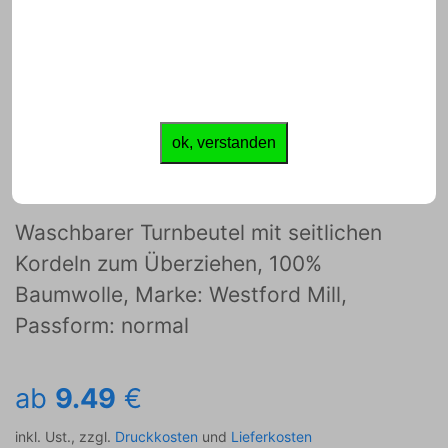
JETZT GESTALTEN
ok, verstanden
Turnbeutel
Waschbarer Turnbeutel mit seitlichen
Kordeln zum Überziehen, 100%
Baumwolle, Marke: Westford Mill,
Passform: normal
ab
9.49
€
inkl. Ust., zzgl.
Druckkosten
und
Lieferkosten