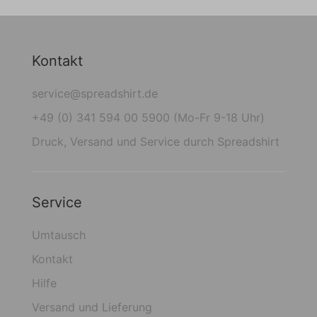
Kontakt
service@spreadshirt.de
+49 (0) 341 594 00 5900 (Mo-Fr 9-18 Uhr)
Druck, Versand und Service durch Spreadshirt
Service
Umtausch
Kontakt
Hilfe
Versand und Lieferung