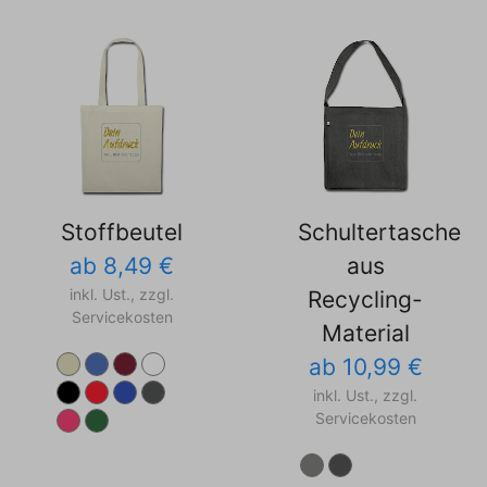
Stoffbeutel
Schultertasche
ab 8,49 €
aus
inkl. Ust., zzgl.
Recycling-
Servicekosten
Material
ab 10,99 €
inkl. Ust., zzgl.
Servicekosten