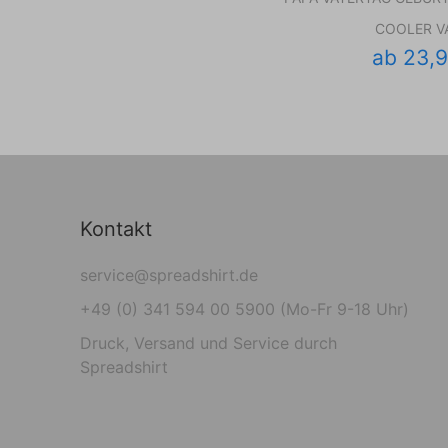
COOLER V
ab 23,
Kontakt
service@spreadshirt.de
+49 (0) 341 594 00 5900 (Mo-Fr 9-18 Uhr)
Druck, Versand und Service durch
Spreadshirt