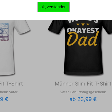
ok, verstanden
it T-Shirt
Männer Slim Fit T-Shirt
henk Vater
Vater Geburtstagsgeschenk
99 €
ab 23,99 €