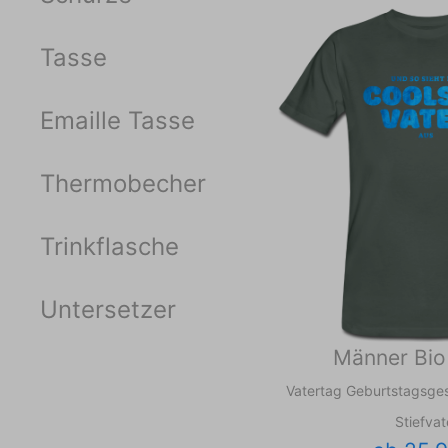
Tasse
Emaille Tasse
Thermobecher
Trinkflasche
Untersetzer
Männer Bio 
Vatertag Geburtstagsge
Stiefvat