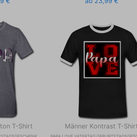
99 €
ab 23,99 €
ton T-Shirt
Männer Kontrast T-Shir
RTSTAGSGESCHENK
PAPA LOVE VATERTAG GEBURTSTAGSGES