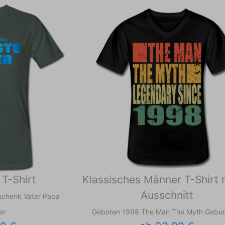
T-Shirt
Klassisches Männer T-Shirt 
Ausschnitt
schenk Vater Papa
er
Geboren 1998 The Man The Myth Gebur