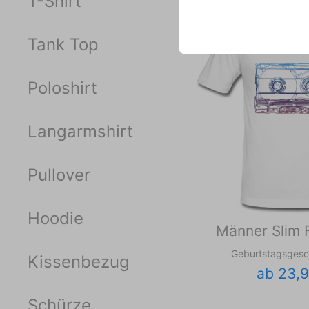
T-Shirt
Tank Top
Poloshirt
Langarmshirt
Pullover
Hoodie
Männer Slim F
Geburtstagsgesc
Kissenbezug
ab 23,
Schürze