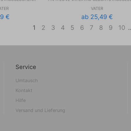
ATER
VATER
99 €
ab 25,49 €
1
2
3
4
5
6
7
8
9
10
Service
Umtausch
Kontakt
Hilfe
Versand und Lieferung