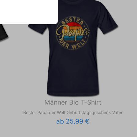
Männer Bio T-Shirt
Bester Papa der Welt Geburtstagsgeschenk Vater
ab 25,99 €