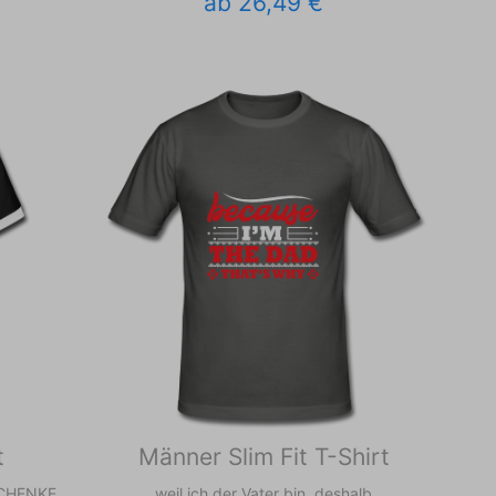
ab 26,49 €
t
Männer Slim Fit T-Shirt
CHENKE
weil ich der Vater bin, deshalb