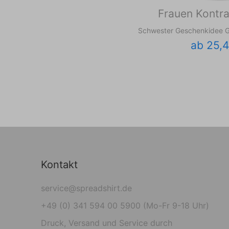
Frauen Kontra
Schwester Geschenkidee 
ab 25,
Kontakt
service@spreadshirt.de
+49 (0) 341 594 00 5900 (Mo-Fr 9-18 Uhr)
Druck, Versand und Service durch