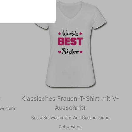
t
Klassisches Frauen-T-Shirt mit V-
Ausschnitt
hwestern
Beste Schwester der Welt Geschenkidee
Schwestern