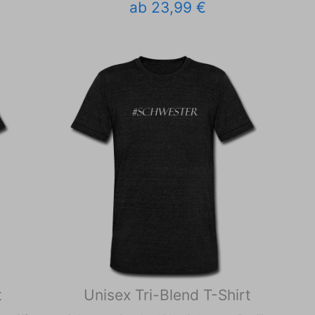
ab 23,99 €
t
Unisex Tri-Blend T-Shirt