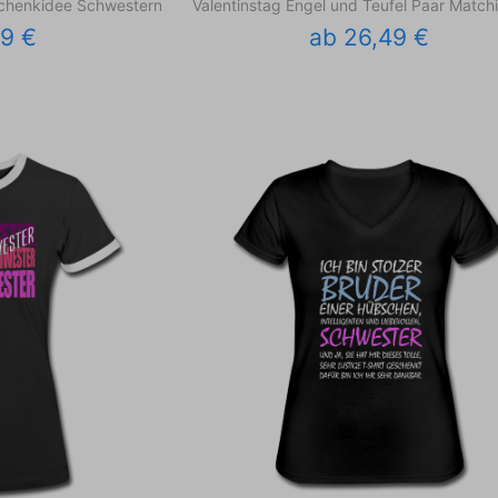
schenkidee Schwestern
Valentinstag Engel und Teufel Paar Matchi
99 €
ab 26,49 €