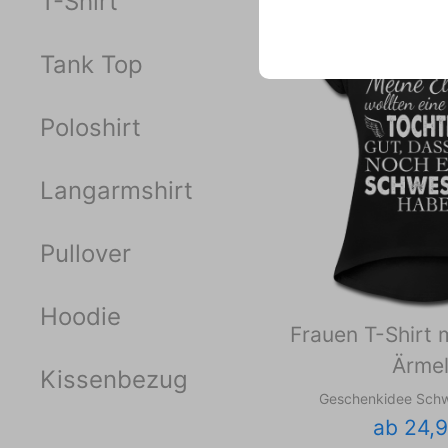
T-Shirt
Tank Top
Poloshirt
Langarmshirt
Pullover
Hoodie
Frauen T-Shirt m
Ärme
Kissenbezug
Geschenkidee Schw
ab 24,