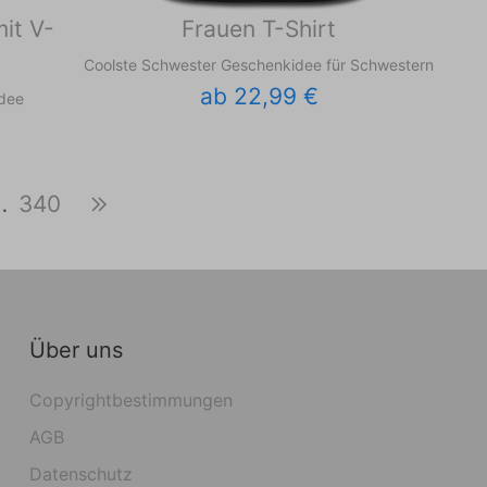
mit V-
Frauen T-Shirt
Coolste Schwester Geschenkidee für Schwestern
ab 22,99 €
idee
…
340
Über uns
Copyrightbestimmungen
AGB
Datenschutz