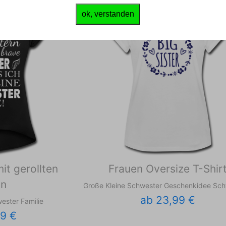
ok, verstanden
it gerollten
Frauen Oversize T-Shir
ln
Große Kleine Schwester Geschenkidee Sc
ab 23,99 €
ester Familie
99 €