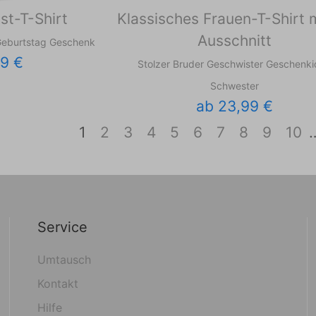
st-T-Shirt
Klassisches Frauen-T-Shirt 
Ausschnitt
Geburtstag Geschenk
49 €
Stolzer Bruder Geschwister Geschenk
Schwester
ab 23,99 €
1
2
3
4
5
6
7
8
9
10
Service
Umtausch
Kontakt
Hilfe