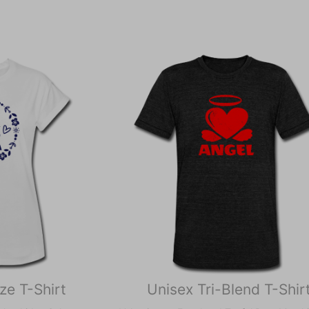
ze T-Shirt
Unisex Tri-Blend T-Shir