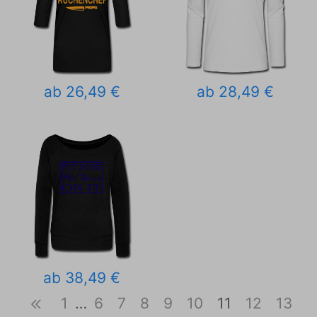
ab 26,49 €
ab 28,49 €
ab 38,49 €
1
…
6
7
8
9
10
11
12
13