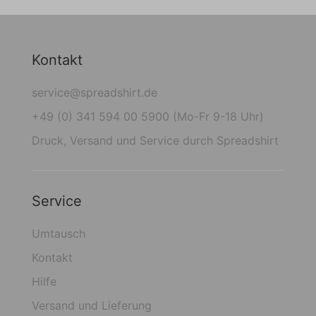
Kontakt
service@spreadshirt.de
+49 (0) 341 594 00 5900 (Mo-Fr 9-18 Uhr)
Druck, Versand und Service durch Spreadshirt
Service
Umtausch
Kontakt
Hilfe
Versand und Lieferung