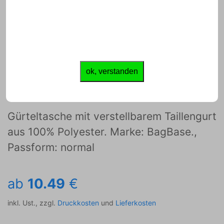
JETZT GESTALTEN
ok, verstanden
Gürteltasche
Gürteltasche mit verstellbarem Taillengurt
aus 100% Polyester. Marke: BagBase.,
Passform: normal
ab
10.49
€
inkl. Ust., zzgl.
Druckkosten
und
Lieferkosten