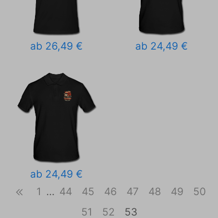
ab 26,49 €
ab 24,49 €
ab 24,49 €
1
…
44
45
46
47
48
49
50
51
52
53