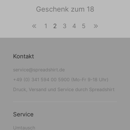
Geschenk zum 18
1
2
3
4
5
Kontakt
service@spreadshirt.de
+49 (0) 341 594 00 5900 (Mo-Fr 9-18 Uhr)
Druck, Versand und Service durch Spreadshirt
Service
Umtausch