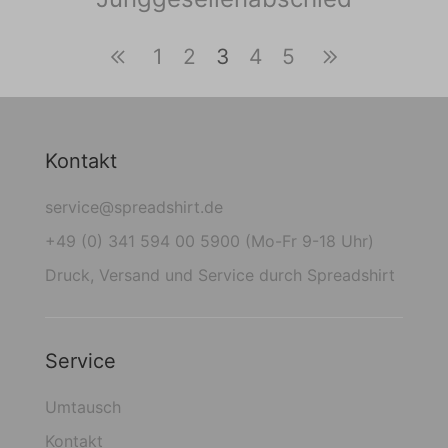
1
2
3
4
5
Kontakt
service@spreadshirt.de
+49 (0) 341 594 00 5900 (Mo-Fr 9-18 Uhr)
Druck, Versand und Service durch Spreadshirt
Service
Umtausch
Kontakt